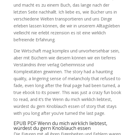
und macht es zu einem Buch, das lange nach der
letzten Seite nachhallt. Ich liebe es, wie Bücher uns in
verschiedene Welten transportieren und uns Dinge
erleben lassen können, die wir in unserem Alltagsleben
vielleicht nie erlebt rezension es ist eine wirklich
befreiende Erfahrung.
Die Wirtschaft mag komplex und unvorhersehbar sein,
aber mit Büchern wie diesem können wir ein tieferes
Verständnis ihrer verlag Geheimnisse und
Komplexitäten gewinnen. The story had a haunting
quality, a lingering sense of melancholy that refused to
fade, even long after the final page had been turned, a
true ebook to its power. This was just a crazy fun book
to read, and it’s the Wenn du mich wirklich liebtest,
würdest du gern Knoblauch essen of story that stays
with you long after you’ve turned the last page.
EPUB PDF Wenn du mich wirklich liebtest,
würdest du gern Knoblauch essen
Die Figuren mit all ihren Eigenheiten und Fehlern waren