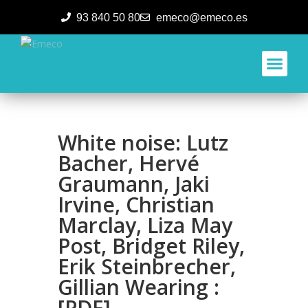
93 840 50 80
emeco@emeco.es
Aplicacione
White noise: Lutz
Bacher, Hervé
Graumann, Jaki
Irvine, Christian
Marclay, Liza May
Post, Bridget Riley,
Erik Steinbrecher,
Gillian Wearing :
[PDF]