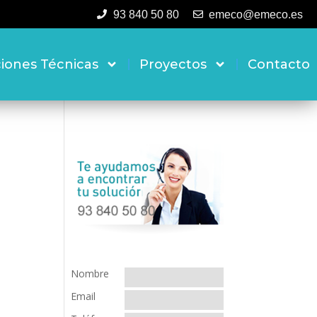
93 840 50 80
emeco@emeco.es
ciones Técnicas
Proyectos
Contacto
Nombre
Email