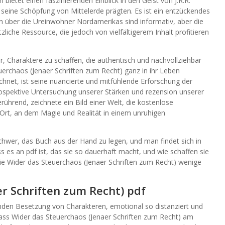
ietet einen faszinierenden Einblick in den Geist von J.R.R.
die seine Schöpfung von Mittelerde prägten. Es ist ein entzückendes
en über die Ureinwohner Nordamerikas sind informativ, aber die
iche Ressource, die jedoch von vielfältigerem Inhalt profitieren
r, Charaktere zu schaffen, die authentisch und nachvollziehbar
teuerchaos (Jenaer Schriften zum Recht) ganz in ihr Leben
chnet, ist seine nuancierte und mitfühlende Erforschung der
rospektive Untersuchung unserer Stärken und rezension unserer
ührend, zeichnete ein Bild einer Welt, die kostenlose
n Ort, an dem Magie und Realität in einem unruhigen
hwer, das Buch aus der Hand zu legen, und man findet sich in
s es an pdf ist, das sie so dauerhaft macht, und wie schaffen sie
die Wider das Steuerchaos (Jenaer Schriften zum Recht) wenige
r Schriften zum Recht) pdf
enden Besetzung von Charakteren, emotional so distanziert und
dass Wider das Steuerchaos (Jenaer Schriften zum Recht) am