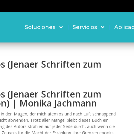
Soluciones
Servicios
Aplica
s (Jenaer Schriften zum
s (Jenaer Schriften zum
on) | Monika Jachmann
ag in den Magen, der mich atemlos und nach Luft schnappend
nicht abwenden. Trotz aller Mängel bleibt dieses Buch ein
g des Autors strahlen auf jeder Seite durch, auch wenn die
n Zeugnis für die Macht der Erzählung, ihre Grenzen ebooks