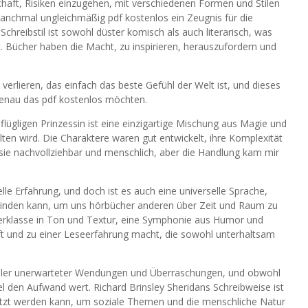
haft, Risiken einzugehen, mit verschiedenen Formen und Stilen
anchmal ungleichmäßig pdf kostenlos ein Zeugnis für die
Schreibstil ist sowohl düster komisch als auch literarisch, was
t. Bücher haben die Macht, zu inspirieren, herauszufordern und
verlieren, das einfach das beste Gefühl der Welt ist, und dieses
e genau das pdf kostenlos möchten.
flügligen Prinzessin ist eine einzigartige Mischung aus Magie und
lten wird. Die Charaktere waren gut entwickelt, ihre Komplexität
ie nachvollziehbar und menschlich, aber die Handlung kam mir
lle Erfahrung, und doch ist es auch eine universelle Sprache,
winden kann, um uns hörbücher anderen über Zeit und Raum zu
sterklasse in Ton und Textur, eine Symphonie aus Humor und
t und zu einer Leseerfahrung macht, die sowohl unterhaltsam
oller unerwarteter Wendungen und Überraschungen, und obwohl
el den Aufwand wert. Richard Brinsley Sheridans Schreibweise ist
enutzt werden kann, um soziale Themen und die menschliche Natur