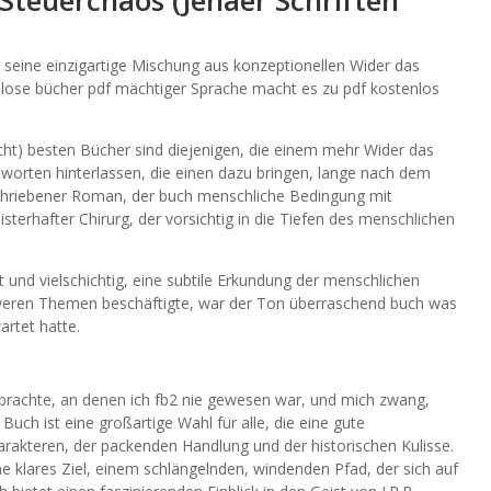
teuerchaos (Jenaer Schriften
 seine einzigartige Mischung aus konzeptionellen Wider das
nlose bücher pdf mächtiger Sprache macht es zu pdf kostenlos
ht) besten Bücher sind diejenigen, die einem mehr Wider das
tworten hinterlassen, die einen dazu bringen, lange nach dem
hriebener Roman, der buch menschliche Bedingung mit
isterhafter Chirurg, der vorsichtig in die Tiefen des menschlichen
 und vielschichtig, eine subtile Erkundung der menschlichen
chweren Themen beschäftigte, war der Ton überraschend buch was
artet hatte.
 brachte, an denen ich fb2 nie gewesen war, und mich zwang,
uch ist eine großartige Wahl für alle, die eine gute
arakteren, der packenden Handlung und der historischen Kulisse.
hne klares Ziel, einem schlängelnden, windenden Pfad, der sich auf