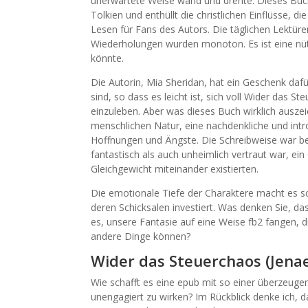
unerwartete Weise wand und drehte. Dieses Buch b
Tolkien und enthüllt die christlichen Einflüsse, 
Lesen für Fans des Autors. Die täglichen Lektür
Wiederholungen wurden monoton. Es ist eine nützl
könnte.
Die Autorin, Mia Sheridan, hat ein Geschenk dafü
sind, so dass es leicht ist, sich voll Wider das S
einzuleben. Aber was dieses Buch wirklich auszei
menschlichen Natur, eine nachdenkliche und int
Hoffnungen und Ängste. Die Schreibweise war ber
fantastisch als auch unheimlich vertraut war, ei
Gleichgewicht miteinander existierten.
Die emotionale Tiefe der Charaktere macht es sc
deren Schicksalen investiert. Was denken Sie, das
es, unsere Fantasie auf eine Weise fb2 fangen, 
andere Dinge können?
Wider das Steuerchaos (Jenae
Wie schafft es eine epub mit so einer überzeug
unengagiert zu wirken? Im Rückblick denke ich, 