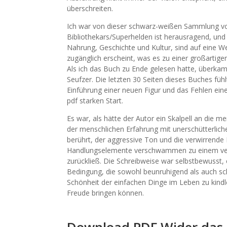
überschreiten.
Ich war von dieser schwarz-weißen Sammlung von 
Bibliothekars/Superhelden ist herausragend, u
Nahrung, Geschichte und Kultur, sind auf eine W
zugänglich erscheint, was es zu einer großartigen
Als ich das Buch zu Ende gelesen hatte, überkam m
Seufzer. Die letzten 30 Seiten dieses Buches fühl
Einführung einer neuen Figur und das Fehlen eine
pdf starken Start.
Es war, als hätte der Autor ein Skalpell an die 
der menschlichen Erfahrung mit unerschütterliche
berührt, der aggressive Ton und die verwirrend
Handlungselemente verschwammen zu einem verw
zurückließ. Die Schreibweise war selbstbewusst
Bedingung, die sowohl beunruhigend als auch sc
Schönheit der einfachen Dinge im Leben zu kindl
Freude bringen können.