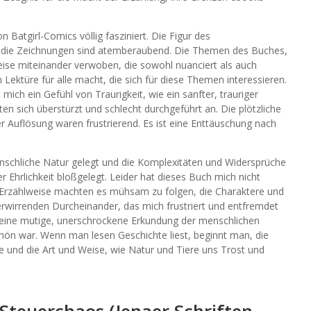
Batgirl-Comics völlig fasziniert. Die Figur des
nd die Zeichnungen sind atemberaubend. Die Themen des Buches,
eise miteinander verwoben, die sowohl nuanciert als auch
 Lektüre für alle macht, die sich für diese Themen interessieren.
ich ein Gefühl von Traurigkeit, wie ein sanfter, trauriger
ten sich überstürzt und schlecht durchgeführt an. Die plötzliche
r Auflösung waren frustrierend. Es ist eine Enttäuschung nach
menschliche Natur gelegt und die Komplexitäten und Widersprüche
r Ehrlichkeit bloßgelegt. Leider hat dieses Buch mich nicht
e Erzählweise machten es mühsam zu folgen, die Charaktere und
irrenden Durcheinander, das mich frustriert und entfremdet
, eine mutige, unerschrockene Erkundung der menschlichen
hön war. Wenn man lesen Geschichte liest, beginnt man, die
e und die Art und Weise, wie Natur und Tiere uns Trost und