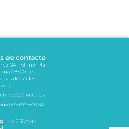
s de contacto
nça, 24 Pol. Ind. Pla
rona 08520 Les
eses del Vallès
lona)
emeco@emeco.es
no:
(+34) 93 840 50
o:
L - V 8:30AM -
PM