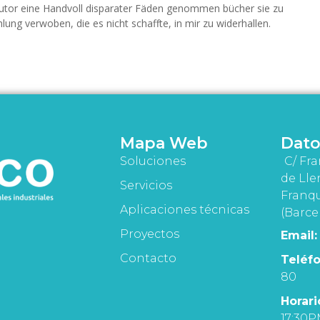
Autor eine Handvoll disparater Fäden genommen bücher sie zu
ng verwoben, die es nicht schaffte, in mir zu widerhallen.
Mapa Web
Dato
Soluciones
C/ Fra
de Lle
Servicios
Franqu
Aplicaciones técnicas
(Barce
Proyectos
Email:
Contacto
Teléfo
80
Horari
17:30