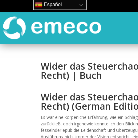
Español
Wider das Steuerchao
Recht) | Buch
Wider das Steuerchao
Recht) (German Editi
Es war eine körperliche Erfahrung, wie ein Schl
zurückließ, doch irgendwie konnte ich den Blick 
fesselnder epub die Leidenschaft und Überzeugun
Ausführung nicht immer der Vision entspricht, ei