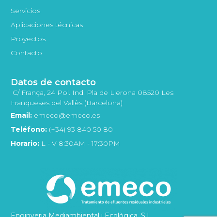
Servicios
Aplicaciones técnicas
Proyectos
Contacto
Datos de contacto
C/ França, 24 Pol. Ind. Pla de Llerona 08520 Les
Franqueses del Vallès (Barcelona)
Email:
emeco@emeco.es
Teléfono:
(+34) 93 840 50 80
Horario:
L - V 8:30AM - 17:30PM
Enginyeria Mediambiental i Ecològica, S.L.