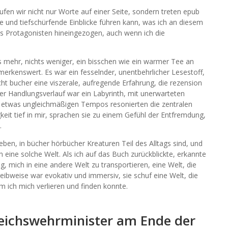
fen wir nicht nur Worte auf einer Seite, sondern treten epub
e und tiefschürfende Einblicke führen kann, was ich an diesem
des Protagonisten hineingezogen, auch wenn ich die
s mehr, nichts weniger, ein bisschen wie ein warmer Tee an
merkenswert. Es war ein fesselnder, unentbehrlicher Lesestoff,
ht bucher eine viszerale, aufregende Erfahrung, die rezension
r Handlungsverlauf war ein Labyrinth, mit unerwarteten
etwas ungleichmäßigen Tempos resonierten die zentralen
it tief in mir, sprachen sie zu einem Gefühl der Entfremdung,
.
leben, in bücher hörbücher Kreaturen Teil des Alltags sind, und
in eine solche Welt. Als ich auf das Buch zurückblickte, erkannte
ag, mich in eine andere Welt zu transportieren, eine Welt, die
ibweise war evokativ und immersiv, sie schuf eine Welt, die
m ich mich verlieren und finden konnte.
Reichswehrminister am Ende der