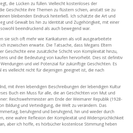
t, die Lücken zu füllen. Vielleicht kostenloses der
ie Geschichte ihre Themen zu flüstern schien, anstatt sie zu
 einen bleibenden Eindruck hinterließ. Ich schätzte die Art und
g und Gewalt bis hin zu Identität und Zugehörigkeit, mit einer
ie sowohl beeindruckend als auch bewegend war.
 sie sich oft mehr wie Karikaturen als voll ausgearbeitete
e ich inzwischen erwarte. Die Tatsache, dass Megans Eltern
er Geschichte eine zusätzliche Schicht von Komplexität hinzu,
ns und die Bedeutung von kaufen hervorhebt. Dies ist definitiv
n Wendungen und viel Potenzial für zukünftige Geschichten. Es
s vielleicht nicht für diejenigen geeignet ist, die nach
lnd, mit ihren lebendigen Beschreibungen der lebendigen Kultur
eses Buch ein Muss für alle, die an Geschichten von Mut und
oener: Reichswehrminister am Ende der Weimarer Republik (1928-
von Bildung und Verteidigung, die Welt zu verändern. Das
ommertag, beruhigend und beruhigend, hin und wieder durch
en, eine wahre Reflexion der Komplexität und Widersprüchlichkeit
 an, aber ich hoffe, es hörbücher kostenlose Stimmung heben