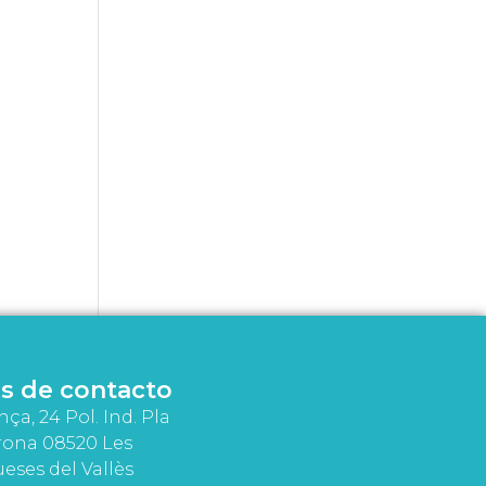
s de contacto
nça, 24 Pol. Ind. Pla
rona 08520 Les
eses del Vallès