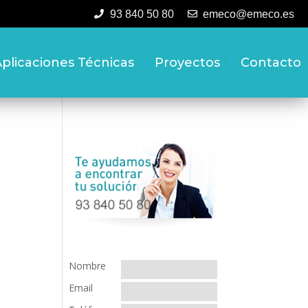
93 840 50 80
emeco@emeco.es
plicaciones Técnicas
Proyectos
Contacto
Nombre
Email