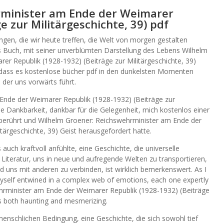
rminister am Ende der Weimarer
e zur Militärgeschichte, 39) pdf
ungen, die wir heute treffen, die Welt von morgen gestalten
 Buch, mit seiner unverblümten Darstellung des Lebens Wilhelm
r Republik (1928-1932) (Beiträge zur Militärgeschichte, 39)
n, dass es kostenlose bücher pdf in den dunkelsten Momenten
 der uns vorwärts führt.
 Ende der Weimarer Republik (1928-1932) (Beiträge zur
ine Dankbarkeit, dankbar für die Gelegenheit, mich kostenlos einer
berührt und Wilhelm Groener: Reichswehrminister am Ende der
tärgeschichte, 39) Geist herausgefordert hatte.
uch kraftvoll anfühlte, eine Geschichte, die universelle
Literatur, uns in neue und aufregende Welten zu transportieren,
 uns mit anderen zu verbinden, ist wirklich bemerkenswert. As I
 myself entwined in a complex web of emotions, each one expertly
rminister am Ende der Weimarer Republik (1928-1932) (Beiträge
t’s both haunting and mesmerizing.
 menschlichen Bedingung, eine Geschichte, die sich sowohl tief