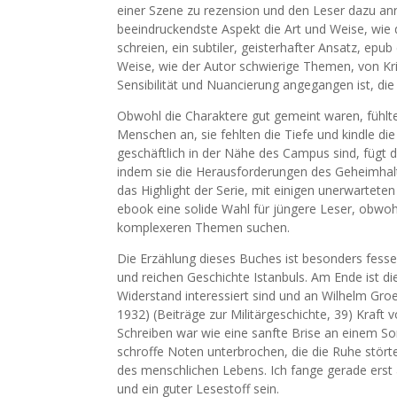
einer Szene zu rezension und den Leser dazu anreg
beeindruckendste Aspekt die Art und Weise, wie d
schreien, ein subtiler, geisterhafter Ansatz, epub
Weise, wie der Autor schwierige Themen, von Krie
Sensibilität und Nuancierung angegangen ist, d
Obwohl die Charaktere gut gemeint waren, fühlten
Menschen an, sie fehlten die Tiefe und kindle di
geschäftlich in der Nähe des Campus sind, fügt d
indem sie die Herausforderungen des Geheimhalte
das Highlight der Serie, mit einigen unerwartete
ebook eine solide Wahl für jüngere Leser, obwohl e
komplexeren Themen suchen.
Die Erzählung dieses Buches ist besonders fesse
und reichen Geschichte Istanbuls. Am Ende ist di
Widerstand interessiert sind und an Wilhelm Gr
1932) (Beiträge zur Militärgeschichte, 39) Kraft 
Schreiben war wie eine sanfte Brise an einem S
schroffe Noten unterbrochen, die die Ruhe stört
des menschlichen Lebens. Ich fange gerade erst
und ein guter Lesestoff sein.