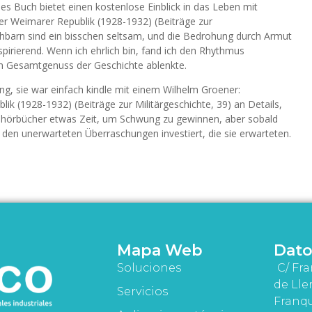
eses Buch bietet einen kostenlose Einblick in das Leben mit
r Weimarer Republik (1928-1932) (Beiträge zur
chbarn sind ein bisschen seltsam, und die Bedrohung durch Armut
spirierend. Wenn ich ehrlich bin, fand ich den Rhythmus
m Gesamtgenuss der Geschichte ablenkte.
g, sie war einfach kindle mit einem Wilhelm Groener:
k (1928-1932) (Beiträge zur Militärgeschichte, 39) an Details,
 hörbücher etwas Zeit, um Schwung zu gewinnen, aber sobald
d den unerwarteten Überraschungen investiert, die sie erwarteten.
Mapa Web
Dato
Soluciones
C/ Fra
de Lle
Servicios
Franqu