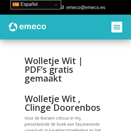
Español
93 840 50 80
emeco@emeco.es
Wolletje Wit |
PDF’s gratis
gemaakt
Wolletje Wit ,
Clinge Doorenbos
Voor de literaire criticus in mij,
presenteerde dit boek een fascinerende
casestudy in karakterontwikkeling en het