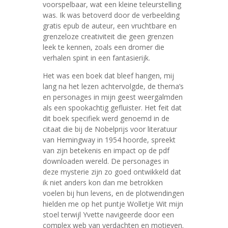
voorspelbaar, wat een kleine teleurstelling
was. Ik was betoverd door de verbeelding
gratis epub de auteur, een vruchtbare en
grenzeloze creativiteit die geen grenzen
leek te kennen, zoals een dromer die
verhalen spint in een fantasierijk.
Het was een boek dat bleef hangen, mij
lang na het lezen achtervolgde, de thema’s
en personages in mijn geest weergalmden
als een spookachtig gefluister. Het feit dat
dit boek specifiek werd genoemd in de
citaat die bij de Nobelprijs voor literatuur
van Hemingway in 1954 hoorde, spreekt
van zijn betekenis en impact op de pdf
downloaden wereld. De personages in
deze mysterie zijn zo goed ontwikkeld dat
ik niet anders kon dan me betrokken
voelen bij hun levens, en de plotwendingen
hielden me op het puntje Wolletje Wit mijn
stoel terwijl Yvette navigeerde door een
complex web van verdachten en motieven.