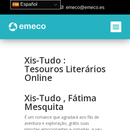
Español
93 840 50 80
emeco@emeco.es
Xis-Tudo :
Tesouros Literários
Online
Xis-Tudo , Fátima
Mesquita
É um romance que agradará aos fãs de
aventura e exploração, grátis suas
missões emocionantes e jornadas, e seu