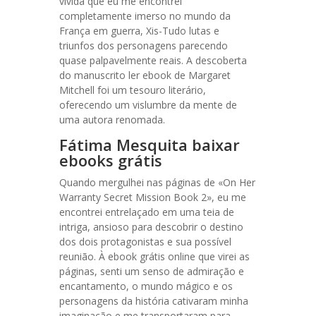
vívida que eu me encontrei
completamente imerso no mundo da
França em guerra, Xis-Tudo lutas e
triunfos dos personagens parecendo
quase palpavelmente reais. A descoberta
do manuscrito ler ebook de Margaret
Mitchell foi um tesouro literário,
oferecendo um vislumbre da mente de
uma autora renomada.
Fátima Mesquita baixar
ebooks grátis
Quando mergulhei nas páginas de «On Her
Warranty Secret Mission Book 2», eu me
encontrei entrelaçado em uma teia de
intriga, ansioso para descobrir o destino
dos dois protagonistas e sua possível
reunião. À ebook grátis online que virei as
páginas, senti um senso de admiração e
encantamento, o mundo mágico e os
personagens da história cativaram minha
imaginação e me transportaram para