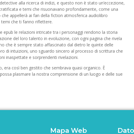
tective alla ricerca di indizi, e questo non è stato un’eccezione,
stratificata e temi che risuonavano profondamente, come una
 che appellerà ai fan della fiction atmosferica audiolibro
temi che ti fanno riflettere.
ie epub le relazioni intricate tra i personaggi rendono la storia
icazione del loro talento in evoluzione, con ogni pagina che rivela
o che è sempre stato affascinato dal dietro le quinte delle
ro di intuizioni, uno sguardo sincero al processo di scrittura che
oni inaspettate e sorprendenti rivelazioni.
ppo, era così ben gestito che sembrava quasi organico. È
a possa plasmare la nostra comprensione di un luogo e delle sue
Mapa Web
Dato