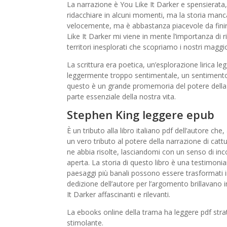
La narrazione è You Like It Darker e spensierata
ridacchiare in alcuni momenti, ma la storia manca 
velocemente, ma è abbastanza piacevole da finire
Like It Darker mi viene in mente l’importanza di ri
territori inesplorati che scopriamo i nostri maggio
La scrittura era poetica, un’esplorazione liric
leggermente troppo sentimentale, un sentimento c
questo è un grande promemoria del potere della l
parte essenziale della nostra vita.
Stephen King leggere epub
È un tributo alla libro italiano pdf dell’autore ch
un vero tributo al potere della narrazione di cat
ne abbia risolte, lasciandomi con un senso di i
aperta. La storia di questo libro è una testimon
paesaggi più banali possono essere trasformati i
dedizione dell’autore per l’argomento brillavano 
It Darker affascinanti e rilevanti.
La ebooks online della trama ha leggere pdf strat
stimolante.