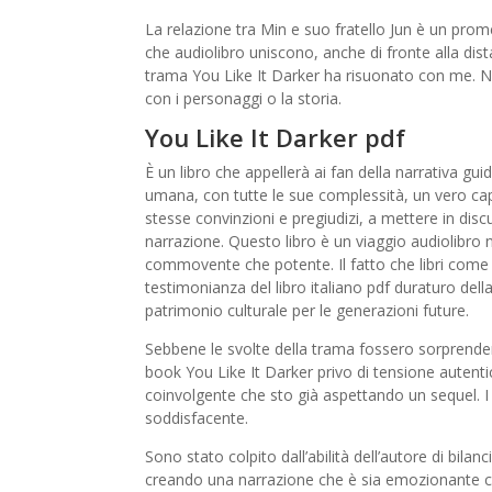
La relazione tra Min e suo fratello Jun è un pro
che audiolibro uniscono, anche di fronte alla dist
trama You Like It Darker ha risuonato con me. N
con i personaggi o la storia.
You Like It Darker pdf
È un libro che appellerà ai fan della narrativa g
umana, con tutte le sue complessità, un vero capo
stesse convinzioni e pregiudizi, a mettere in dis
narrazione. Questo libro è un viaggio audiolibro n
commovente che potente. Il fatto che libri come
testimonianza del libro italiano pdf duraturo dell
patrimonio culturale per le generazioni future.
Sebbene le svolte della trama fossero sorprenden
book You Like It Darker privo di tensione auten
coinvolgente che sto già aspettando un sequel. I
soddisfacente.
Sono stato colpito dall’abilità dell’autore di bila
creando una narrazione che è sia emozionante che