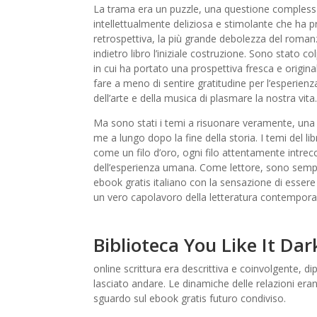
La trama era un puzzle, una questione complessa 
intellettualmente deliziosa e stimolante che ha pre
retrospettiva, la più grande debolezza del roma
indietro libro l’iniziale costruzione. Sono stato c
in cui ha portato una prospettiva fresca e origin
fare a meno di sentire gratitudine per l’esperienz
dell’arte e della musica di plasmare la nostra vita.
Ma sono stati i temi a risuonare veramente, una
me a lungo dopo la fine della storia. I temi del l
come un filo d’oro, ogni filo attentamente intrec
dell’esperienza umana. Come lettore, sono sempre 
ebook gratis italiano con la sensazione di essere 
un vero capolavoro della letteratura contempor
Biblioteca You Like It Dar
online scrittura era descrittiva e coinvolgente, 
lasciato andare. Le dinamiche delle relazioni era
sguardo sul ebook gratis futuro condiviso.