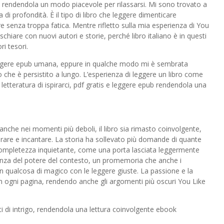
, rendendola un modo piacevole per rilassarsi. Mi sono trovato a
di profondità. È il tipo di libro che leggere dimenticare
 senza troppa fatica. Mentre rifletto sulla mia esperienza di You
schiare con nuovi autori e storie, perché libro italiano è in questi
ri tesori.
a leggere epub umana, eppure in qualche modo mi è sembrata
he è persistito a lungo. L’esperienza di leggere un libro come
etteratura di ispirarci, pdf gratis e leggere epub rendendola una
e, anche nei momenti più deboli, il libro sia rimasto coinvolgente,
turare e incantare. La storia ha sollevato più domande di quante
ncompletezza inquietante, come una porta lasciata leggermente
ianza del potere del contesto, un promemoria che anche i
n qualcosa di magico con le leggere giuste. La passione e la
in ogni pagina, rendendo anche gli argomenti più oscuri You Like
i di intrigo, rendendola una lettura coinvolgente ebook