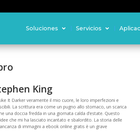
Soluciones
Servicios
Aplica
ibro
Stephen King
Like It Darker veramente il mio cuore, le loro imperfezioni e
scibili. La scrittura era come un pugno allo stomaco, un scarica
me una doccia fredda in una giornata calda d’estate. Questo
ee che mi ha lasciato incantato e sbalordito. La storia delle
canza di immagini a ebook online gratis è un grave