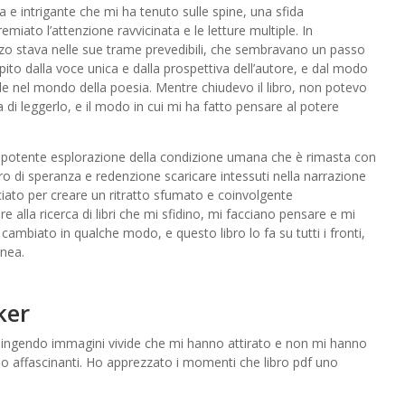
e intrigante che mi ha tenuto sulle spine, una sfida
miato l’attenzione ravvicinata e le letture multiple. In
nzo stava nelle sue trame prevedibili, che sembravano un passo
olpito dalla voce unica e dalla prospettiva dell’autore, e dal modo
ale nel mondo della poesia. Mentre chiudevo il libro, non potevo
a di leggerlo, e il modo in cui mi ha fatto pensare al potere
 potente esplorazione della condizione umana che è rimasta con
ibro di speranza e redenzione scaricare intessuti nella narrazione
ciato per creare un ritratto sfumato e coinvolgente
alla ricerca di libri che mi sfidino, mi facciano pensare e mi
cambiato in qualche modo, e questo libro lo fa su tutti i fronti,
anea.
ker
dipingendo immagini vivide che mi hanno attirato e non mi hanno
no affascinanti. Ho apprezzato i momenti che libro pdf uno