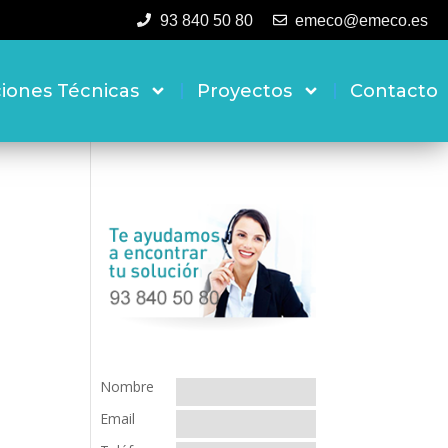
93 840 50 80
emeco@emeco.es
ciones Técnicas
Proyectos
Contacto
Nombre
Email