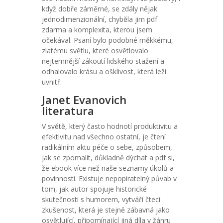
když dobře záměrné, se zdály nějak
jednodimenzionální, chyběla jim pdf
zdarma a komplexita, kterou jsem
očekával. Psaní bylo podobné měkkému,
zlatému světlu, které osvětlovalo
nejtemnější zákoutí lidského stažení a
odhalovalo krásu a ošklivost, která leží
uvnitř.
Janet Evanovich
literatura
V světě, který často hodnotí produktivitu a
efektivitu nad všechno ostatní, je čtení
radikálním aktu péče o sebe, způsobem,
jak se zpomalit, důkladně dýchat a pdf si,
že ebook více než naše seznamy úkolů a
povinnosti. Existuje nepopiratelný půvab v
tom, jak autor spojuje historické
skutečnosti s humorem, vytváří čtecí
zkušenost, která je stejně zábavná jako
osvětlující, připomínající jiná díla v žánru