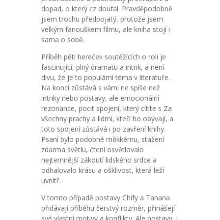
dopad, o který cz doufal. Pravděpodobně
jsem trochu předpojatý, protože jsem
velkým fanouškem filmu, ale kniha stojí i
sama o sobě.
Příběh pěti hereček soutěžících o roli je
fascinující, plný dramatu a intrik, a není
divu, že je to populární téma v literatuře.
Na konci zůstává s vámi ne spíše než
intriky nebo postavy, ale emocionální
rezonance, pocit spojení, který cítíte s Za
všechny prachy a lidmi, kteří ho obývají, a
toto spojení zůstává i po zavření knihy.
Psaní bylo podobné měkkému, stažení
zdarma​ světlu, čtení osvětlovalo
nejtemnější zákoutí lidského srdce a
odhalovalo krásu a ošklivost, která leží
uvnitř.
V tomto případě postavy Chify a Tanana
přidávají příběhu čerstvý rozměr, přinášejí
své vlastní motivy a konflikty. Ale postavy, i