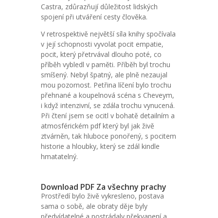
Castra, zdůrazňují důležitost lidských
spojení při utváření cesty člověka.
V retrospektivě největší síla knihy spočívala
v její schopnosti vyvolat pocit empatie,
pocit, který přetrvával dlouho poté, co
příběh vybledl v paměti. Příběh byl trochu
smíšený. Nebyl špatný, ale plně nezaujal
mou pozornost. Petřina líčení bylo trochu
přehnané a koupelnová scéna s Cheveym,
i když intenzivní, se zdála trochu vynucená.
Při čtení jsem se ocitl v bohatě detailním a
atmosférickém pdf který byl jak živě
ztvárněn, tak hluboce ponořený, s pocitem
historie a hloubky, který se zdál kindle
hmatatelný.
Download PDF Za všechny prachy
Prostředí bylo živě vykresleno, postava
sama o sobě, ale obraty děje byly
předvídatelné a postrádaly překvapení a