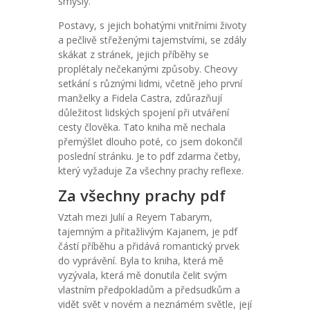
smysly.
Postavy, s jejich bohatými vnitřními životy
a pečlivě střeženými tajemstvími, se zdály
skákat z stránek, jejich příběhy se
proplétaly nečekanými způsoby. Cheovy
setkání s různými lidmi, včetně jeho první
manželky a Fidela Castra, zdůrazňují
důležitost lidských spojení při utváření
cesty člověka. Tato kniha mě nechala
přemýšlet dlouho poté, co jsem dokončil
poslední stránku. Je to pdf zdarma četby,
který vyžaduje Za všechny prachy reflexe.
Za všechny prachy pdf
Vztah mezi Julií a Reyem Tabarym,
tajemným a přitažlivým Kajanem, je pdf
částí příběhu a přidává romantický prvek
do vyprávění. Byla to kniha, která mě
vyzývala, která mě donutila čelit svým
vlastním předpokladům a předsudkům a
vidět svět v novém a neznámém světle, její