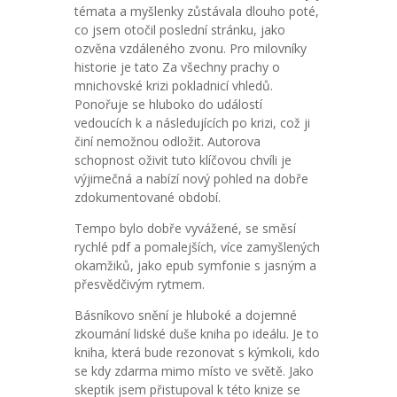
témata a myšlenky zůstávala dlouho poté,
co jsem otočil poslední stránku, jako
ozvěna vzdáleného zvonu. Pro milovníky
historie je tato Za všechny prachy o
mnichovské krizi pokladnicí vhledů.
Ponořuje se hluboko do událostí
vedoucích k a následujících po krizi, což ji
činí nemožnou odložit. Autorova
schopnost oživit tuto klíčovou chvíli je
výjimečná a nabízí nový pohled na dobře
zdokumentované období.
Tempo bylo dobře vyvážené, se směsí
rychlé pdf a pomalejších, více zamyšlených
okamžiků, jako epub symfonie s jasným a
přesvědčivým rytmem.
Básníkovo snění je hluboké a dojemné
zkoumání lidské duše kniha po ideálu. Je to
kniha, která bude rezonovat s kýmkoli, kdo
se kdy zdarma mimo místo ve světě. Jako
skeptik jsem přistupoval k této knize se