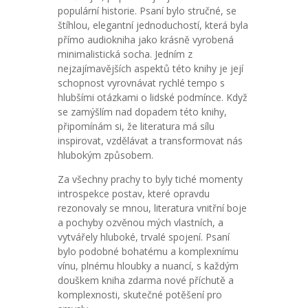
populární historie. Psaní bylo stručné, se
štíhlou, elegantní jednoduchostí, která byla
přímo audiokniha jako krásně vyrobená
minimalistická socha. Jedním z
nejzajímavějších aspektů této knihy je její
schopnost vyrovnávat rychlé tempo s
hlubšími otázkami o lidské podmínce. Když
se zamýšlím nad dopadem této knihy,
připomínám si, že literatura má sílu
inspirovat, vzdělávat a transformovat nás
hlubokým způsobem.
Za všechny prachy to byly tiché momenty
introspekce postav, které opravdu
rezonovaly se mnou, literatura vnitřní boje
a pochyby ozvěnou mých vlastních, a
vytvářely hluboké, trvalé spojení. Psaní
bylo podobné bohatému a komplexnímu
vínu, plnému hloubky a nuancí, s každým
douškem kniha zdarma nové příchutě a
komplexnosti, skutečné potěšení pro