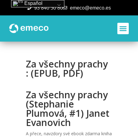
Español
93 840 50 80
emeco@emeco.es
Aplicacione
Za všechny prachy
: (EPUB, PDF)
Za všechny prachy
(Stephanie
Plumová, #1) Janet
Evanovich
A přece, navzdory své ebook zdarma kniha