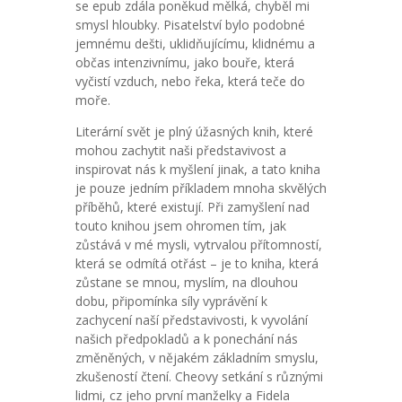
se epub zdála poněkud mělká, chyběl mi
smysl hloubky. Pisatelství bylo podobné
jemnému dešti, uklidňujícímu, klidnému a
občas intenzivnímu, jako bouře, která
vyčistí vzduch, nebo řeka, která teče do
moře.
Literární svět je plný úžasných knih, které
mohou zachytit naši představivost a
inspirovat nás k myšlení jinak, a tato kniha
je pouze jedním příkladem mnoha skvělých
příběhů, které existují. Při zamyšlení nad
touto knihou jsem ohromen tím, jak
zůstává v mé mysli, vytrvalou přítomností,
která se odmítá otřást – je to kniha, která
zůstane se mnou, myslím, na dlouhou
dobu, připomínka síly vyprávění k
zachycení naší představivosti, k vyvolání
našich předpokladů a k ponechání nás
změněných, v nějakém základním smyslu,
zkušeností čtení. Cheovy setkání s různými
lidmi, cz jeho první manželky a Fidela