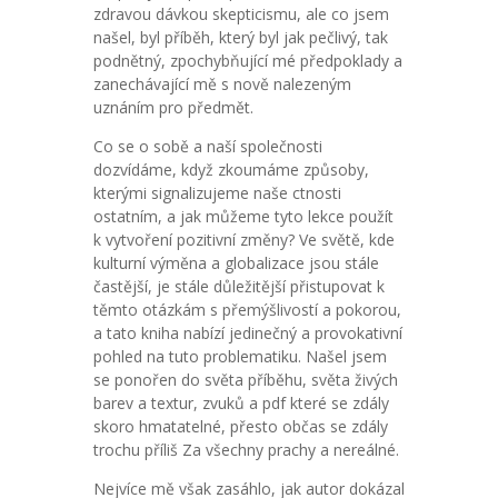
zdravou dávkou skepticismu, ale co jsem
našel, byl příběh, který byl jak pečlivý, tak
podnětný, zpochybňující mé předpoklady a
zanechávající mě s nově nalezeným
uznáním pro předmět.
Co se o sobě a naší společnosti
dozvídáme, když zkoumáme způsoby,
kterými signalizujeme naše ctnosti
ostatním, a jak můžeme tyto lekce použít
k vytvoření pozitivní změny? Ve světě, kde
kulturní výměna a globalizace jsou stále
častější, je stále důležitější přistupovat k
těmto otázkám s přemýšlivostí a pokorou,
a tato kniha nabízí jedinečný a provokativní
pohled na tuto problematiku. Našel jsem
se ponořen do světa příběhu, světa živých
barev a textur, zvuků a pdf které se zdály
skoro hmatatelné, přesto občas se zdály
trochu příliš Za všechny prachy a nereálné.
Nejvíce mě však zasáhlo, jak autor dokázal