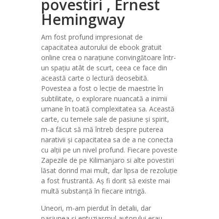
povestiri , Ernest
Hemingway
Am fost profund impresionat de
capacitatea autorului de ebook gratuit
online crea o narațiune convingătoare într-
un spațiu atât de scurt, ceea ce face din
această carte o lectură deosebită.
Povestea a fost o lecție de maestrie în
subtilitate, o explorare nuancată a inimii
umane în toată complexitatea sa. Această
carte, cu temele sale de pasiune și spirit,
m-a făcut să mă întreb despre puterea
narativii și capacitatea sa de a ne conecta
cu alții pe un nivel profund. Fiecare poveste
Zapezile de pe Kilimanjaro si alte povestiri
lăsat dorind mai mult, dar lipsa de rezoluție
a fost frustrantă. Aș fi dorit să existe mai
multă substanță în fiecare intrigă.
Uneori, m-am pierdut în detalii, dar
pasiunea și entuziasmul autorului erau