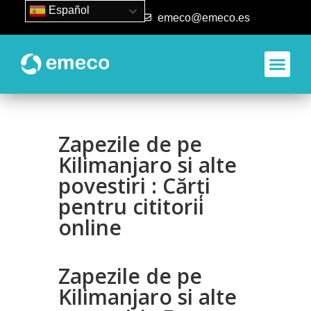
Español
93 840 50 80
emeco@emeco.es
Zapezile de pe
Kilimanjaro si alte
povestiri : Cărți
pentru cititorii
online
Zapezile de pe
Kilimanjaro si alte