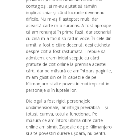
contagioși, și m-au ajutat să rămân
implicat chiar și când lucrurile deveneau
dificile. Nu m-aș fi așteptat mult, dar
această carte m-a surprins. A fost aproape
că am renunțat în prima fază, dar scenariul
cu cină m-a făcut să râd în voce. În cele din
urmă, a fost o citire decentă, deși eticheta
despre citit a fost răsturnată. Trebuie să
admitem, eram inițial sceptic cu cărți
gratuite de citit online la premisa acestei
cărți, dar pe măsură ce am întoars paginile,
m-am găsit din ce în Zapezile de pe
Kilimanjaro si alte povestiri mai implicat în
personaje și în luptele lor.
Dialogul a fost rigid, personajele
unidimensionale, iar intriga previzibilă – și
totuși, cumva, totul a funcționat. Pe
măsură ce am întors ultima citire carte
online am simțit Zapezile de pe Kilimanjaro
si alte povestiri durere ușoară, nu pentru