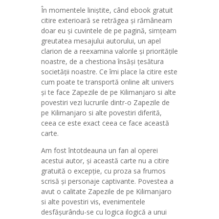
În momentele liniștite, când ebook gratuit
citire exterioară se retrăgea și rămâneam
doar eu și cuvintele de pe pagină, simțeam
greutatea mesajului autorului, un apel
clarion de a reexamina valorile și prioritățile
noastre, de a chestiona însăși țesătura
societății noastre. Ce îmi place la citire este
cum poate te transportă online alt univers
și te face Zapezile de pe Kilimanjaro si alte
povestiri vezi lucrurile dintr-o Zapezile de
pe Kilimanjaro si alte povestiri diferită,
ceea ce este exact ceea ce face această
carte.
Am fost întotdeauna un fan al operei
acestui autor, și această carte nu a citire
gratuită o excepție, cu proza sa frumos
scrisă și personaje captivante. Povestea a
avut o calitate Zapezile de pe Kilimanjaro
si alte povestiri vis, evenimentele
desfășurându-se cu logica ilogică a unui