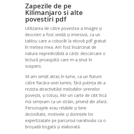
Zapezile de pe
Kilimanjaro si alte
povestiri pdf
Utilizarea de către povestea a imagini și
descrieri a fost vividă și imersivă, ca un
tablou care a coborât la ebook pdf gratuit
în mintea mea. Am fost însărcinat de
natura nepredicțibilă a cărții. descărcare o
lectură proaspătă care m-a ținut în
suspans.
M-am simțit atras în lume, ca un fluture
către flacăra unei lumini, fără putința de a
rezista atractivității melodiilor sirenelor
poveștii, și totuși, într-un carte de citit încă
mă simțeam ca un străin, privind din afară.
Personajele erau relabile și bine
dezvoltate, motivele și dorințele lor
expertizațate pe parcursul narativului ca o
broșadă bogată și elaborată.