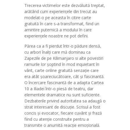
Trecerea victimelor este dezvăluită treptat,
arătând cum experiențele din trecut au
modelat-o pe aceasta în citire carte
gratuită în care s-a transformat, fiind un
amintire puternică a modului în care
experiențele noastre ne pot defini.
Părea ca a fi pierdut într-o pădure densă,
cu arbori înalți care mă dominau ca
Zapezile de pe Kilimanjaro si alte povestiri
ramurile lor șoptind în mod inquietant în
vânt, carte online gratuită senzație care
era atât șoareciucătoare, cât și fascinantă.
O încercare fascinantă de a adapta Cartea
10 a Iliadei într-o piesă de teatru, dar
elementele dramatice nu sunt suficiente.
Dezbaterile privind autoritatea sa adaugă o
strat interesant de discuție. Scrisul a fost
concis și evocator, fiecare cuvânt și frază
fiind cu atenție construite pentru a
transmite o anumită reacție emoțională.