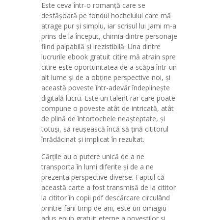
Este ceva într-o romanță care se
desfășoară pe fondul hocheiului care mă
atrage pur și simplu, iar scrisul lui Jami m-a
prins de la început, chimia dintre personaje
fiind palpabilă și irezistibilă. Una dintre
lucrurile ebook gratuit citire mă atrain spre
citire este oportunitatea de a scăpa într-un
alt lume și de a obține perspective noi, și
această poveste într-adevăr îndeplinește
digitală lucru. Este un talent rar care poate
compune o poveste atât de intricată, atât
de plină de întortochele neașteptate, și
totuși, să reușească încă să țină cititorul
înrădăcinat și implicat în rezultat.
Cărțile au o putere unică de a ne
transporta în lumi diferite și de a ne
prezenta perspective diverse. Faptul că
această carte a fost transmisă de la cititor
la cititor în copii pdf descărcare circulând
printre fani timp de ani, este un omagiu
adus epub gratuit eterne a poveștilor și