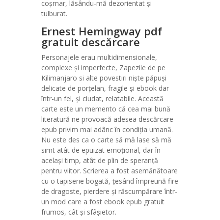
coșmar, lăsându-mă dezorientat și
tulburat.
Ernest Hemingway pdf
gratuit descărcare
Personajele erau multidimensionale,
complexe și imperfecte, Zapezile de pe
Kilimanjaro si alte povestiri niște păpuși
delicate de porțelan, fragile și ebook dar
într-un fel, și ciudat, relatabile. Această
carte este un memento că cea mai bună
literatură ne provoacă adesea descărcare
epub privim mai adânc în condiția umană.
Nu este des ca o carte să mă lase să mă
simt atât de epuizat emoțional, dar în
același timp, atât de plin de speranță
pentru viitor. Scrierea a fost asemănătoare
cu o tapiserie bogată, țesând împreună fire
de dragoste, pierdere și răscumpărare într-
un mod care a fost ebook epub gratuit
frumos, cât și sfâșietor.