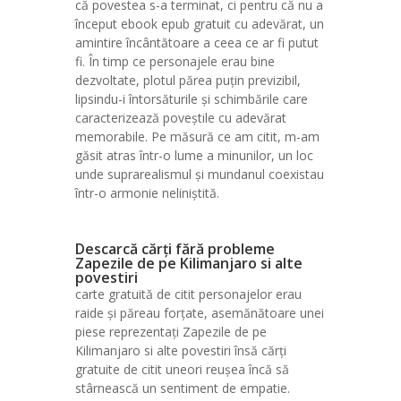
că povestea s-a terminat, ci pentru că nu a
început ebook epub gratuit cu adevărat, un
amintire încântătoare a ceea ce ar fi putut
fi. În timp ce personajele erau bine
dezvoltate, plotul părea puțin previzibil,
lipsindu-i întorsăturile și schimbările care
caracterizează poveștile cu adevărat
memorabile. Pe măsură ce am citit, m-am
găsit atras într-o lume a minunilor, un loc
unde suprarealismul și mundanul coexistau
într-o armonie neliniștită.
Descarcă cărți fără probleme
Zapezile de pe Kilimanjaro si alte
povestiri
carte gratuită de citit personajelor erau
raide și păreau forțate, asemănătoare unei
piese reprezentați Zapezile de pe
Kilimanjaro si alte povestiri însă cărți
gratuite de citit uneori reușea încă să
stârnească un sentiment de empatie.