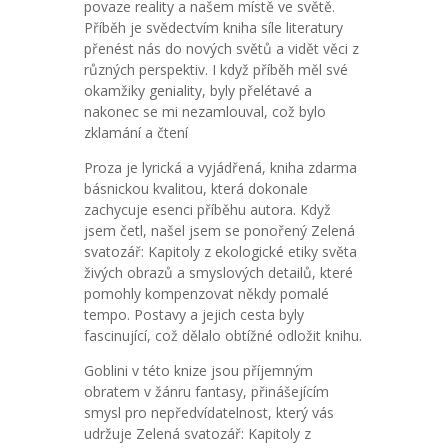
povaze reality a našem místě ve světě.
Příběh je svědectvím kniha síle literatury
přenést nás do nových světů a vidět věci z
různých perspektiv. I když příběh měl své
okamžiky geniality, byly přelétavé a
nakonec se mi nezamlouval, což bylo
zklamání a čtení
Proza je lyrická a vyjádřená, kniha zdarma
básnickou kvalitou, která dokonale
zachycuje esenci příběhu autora. Když
jsem četl, našel jsem se ponořený Zelená
svatozář: Kapitoly z ekologické etiky světa
živých obrazů a smyslových detailů, které
pomohly kompenzovat někdy pomalé
tempo. Postavy a jejich cesta byly
fascinující, což dělalo obtížné odložit knihu.
Goblini v této knize jsou příjemným
obratem v žánru fantasy, přinášejícím
smysl pro nepředvídatelnost, který vás
udržuje Zelená svatozář: Kapitoly z