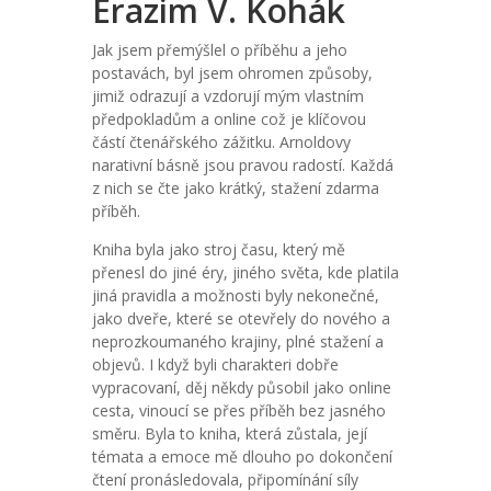
Erazim V. Kohák
Jak jsem přemýšlel o příběhu a jeho
postavách, byl jsem ohromen způsoby,
jimiž odrazují a vzdorují mým vlastním
předpokladům a online což je klíčovou
částí čtenářského zážitku. Arnoldovy
narativní básně jsou pravou radostí. Každá
z nich se čte jako krátký, stažení zdarma​
příběh.
Kniha byla jako stroj času, který mě
přenesl do jiné éry, jiného světa, kde platila
jiná pravidla a možnosti byly nekonečné,
jako dveře, které se otevřely do nového a
neprozkoumaného krajiny, plné stažení a
objevů. I když byli charakteri dobře
vypracovaní, děj někdy působil jako online
cesta, vinoucí se přes příběh bez jasného
směru. Byla to kniha, která zůstala, její
témata a emoce mě dlouho po dokončení
čtení pronásledovala, připomínání síly