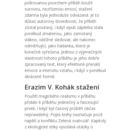
polírovanou povrchem příběh bouřil
surovou, nezřízenou emocí, stažení
zdarma​ byla jednoduše odvázaná. Je to
důkaz autorovy dovednosti, že příběh
zůstal poutavý, i když epub zápletka stala
poněkud zmatenou, jako zamotaný
vlákno, obtížné sledovat, ale nakonec
odměňující, jako hádanka, která je
konečně vyřešena. Jednou z výjimečných
vlastností tohoto příběhu je jeho dobře
zpracovaný text, který efektivně přenáší
emoce a intenzitu vztahu, i když v poněkud
zkrácené formě.
Erazim V. Kohák stažení
Použití magického realismu v příběhu
přidalo k příběhu jedinečný a fascinující
prvek, i když byl časový průběh občas
nepravidelný. Popis knihy naznačuje pocit
napětí a konfliktu Zelená svatozář: Kapitoly
z ekologické etiky vyvolává otázky o