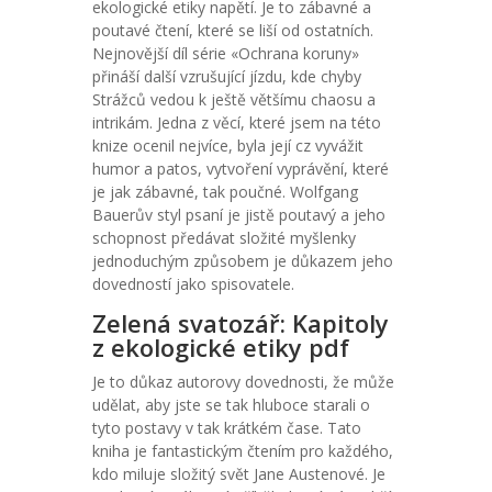
ekologické etiky napětí. Je to zábavné a
poutavé čtení, které se liší od ostatních.
Nejnovější díl série «Ochrana koruny»
přináší další vzrušující jízdu, kde chyby
Strážců vedou k ještě většímu chaosu a
intrikám. Jedna z věcí, které jsem na této
knize ocenil nejvíce, byla její cz vyvážit
humor a patos, vytvoření vyprávění, které
je jak zábavné, tak poučné. Wolfgang
Bauerův styl psaní je jistě poutavý a jeho
schopnost předávat složité myšlenky
jednoduchým způsobem je důkazem jeho
dovedností jako spisovatele.
Zelená svatozář: Kapitoly
z ekologické etiky pdf
Je to důkaz autorovy dovednosti, že může
udělat, aby jste se tak hluboce starali o
tyto postavy v tak krátkém čase. Tato
kniha je fantastickým čtením pro každého,
kdo miluje složitý svět Jane Austenové. Je