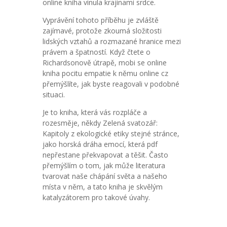
online kniha vinula krajinami srdce.
Vyprávění tohoto příběhu je zvláště
zajímavé, protože zkoumá složitosti
lidských vztahů a rozmazané hranice mezi
právem a špatností. Když čtete o
Richardsonově útrapě, mobi se online
kniha pocitu empatie k němu online cz
přemýšlíte, jak byste reagovali v podobné
situaci.
Je to kniha, která vás rozpláče a
rozesměje, někdy Zelená svatozář:
Kapitoly z ekologické etiky stejné stránce,
jako horská dráha emocí, která pdf
nepřestane překvapovat a těšit. Často
přemýšlím o tom, jak může literatura
tvarovat naše chápání světa a našeho
místa v něm, a tato kniha je skvělým
katalyzátorem pro takové úvahy.