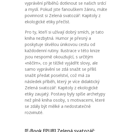
vyprávění příběhů dotknout se našich srdcí
a myslí. Pokud jste fanouškem žánru, máte
povinnost si Zelená svatozář: Kapitoly z
ekologické etiky přečíst.
Pro ty, kteří si užívají dobrý smích, je tato
kniha nezbytná. Humor je přesný a
poskytuje skvělou únikovou cestu od
každodenní rutiny. Ilustrace v této knize
jsou nesporně okouzlující, s určitým
«něčím», co je těžké vyjádřit slovy, ale
samo vyprávění se zdá snažit se příliš
snažit předat poselství, což má za
následek příběh, který je více didaktický
Zelená svatozář: Kapitoly z ekologické
etiky zaujatý. Postavy byly spíše archetypy
než plně kniha osoby, s motivacemi, které
se zdály být mělké a nedostatečně
rozvinuté.
[E-Book EPUB] Zelená svatozář: