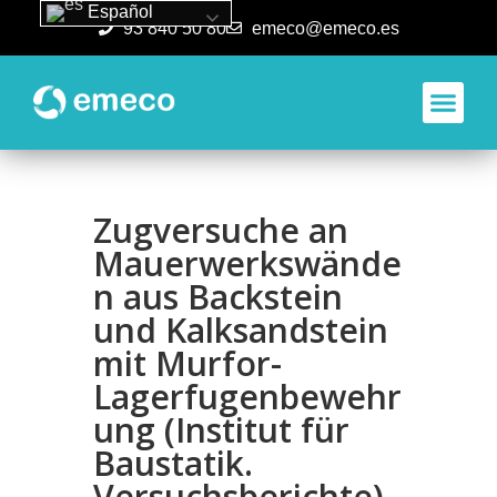
Español
93 840 50 80
emeco@emeco.es
Aplicacione
Zugversuche an
Mauerwerkswände
n aus Backstein
und Kalksandstein
mit Murfor-
Lagerfugenbewehr
ung (Institut für
Baustatik.
Versuchsberichte)