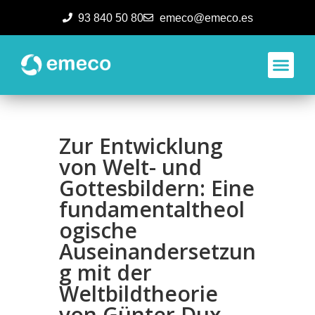
93 840 50 80
emeco@emeco.es
Aplicacione
Zur Entwicklung
von Welt- und
Gottesbildern: Eine
fundamentaltheol
ogische
Auseinandersetzun
g mit der
Weltbildtheorie
von Günter Dux