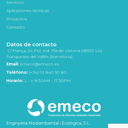
Servicios
Aplicaciones técnicas
Proyectos
Contacto
Datos de contacto
C/ França, 24 Pol. Ind. Pla de Llerona 08520 Les
Franqueses del Vallès (Barcelona)
Email:
emeco@emeco.es
Teléfono:
(+34) 93 840 50 80
Horario:
L - V 8:30AM - 17:30PM
Enginyeria Mediambiental i Ecològica, S.L.